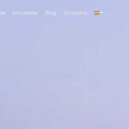
sa
Inmuebles
Blog
Contactos