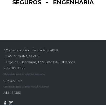
SEGUROS • ENGENHARIA
Nº intermediário de crédito: 4818
FLÁVIO GONÇALVES
Largo da Liberdade, 17, 7100-504, Estremoz
268 085 089
Chamada para a rede fixa nacional
926 377 924
Chamada para a rede móvel nacional
AMI: 14353