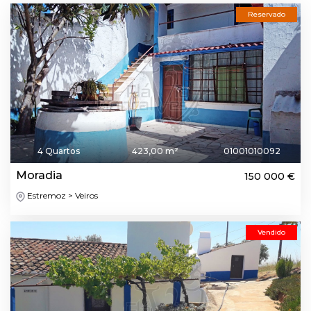
Reservado
4 Quartos
423,00 m²
01001010092
Moradia
150 000 €
Estremoz > Veiros
Vendido