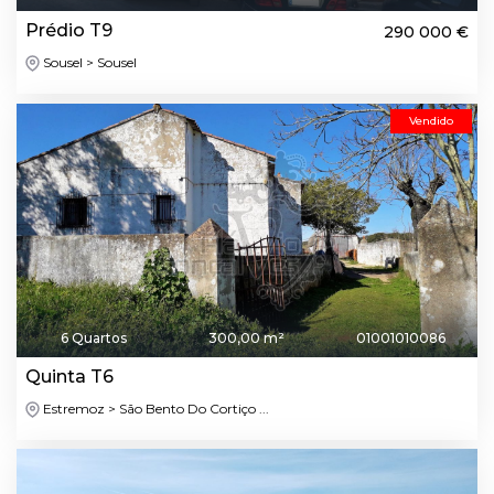
Prédio T9
290 000 €
Sousel > Sousel
Vendido
6 Quartos
300,00 m²
01001010086
Quinta T6
Estremoz > São Bento Do Cortiço ...