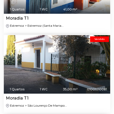
1 Quartos
1 WC
41,00 m²
Moradia T1
Estremoz > Estremoz (Santa Maria...
Vendido
1 Quartos
1 WC
35,00 m²
01001010081
Moradia T1
Estremoz > São Lourenço De Mampo...