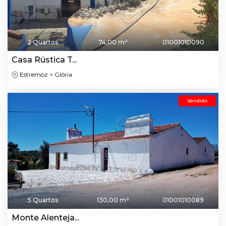
2 Quartos
74,00 m²
01001010090
Casa Rústica T...
Estremoz > Glória
Vendido
5 Quartos
130,00 m²
01001010089
Monte Alenteja...