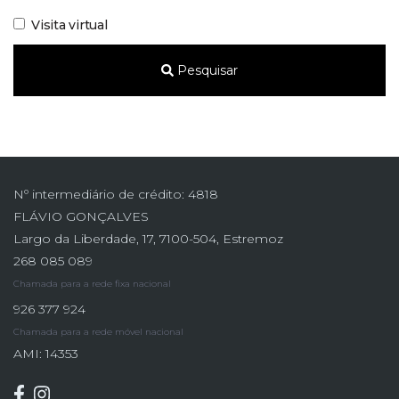
Visita virtual
Pesquisar
Nº intermediário de crédito: 4818
FLÁVIO GONÇALVES
Largo da Liberdade, 17, 7100-504, Estremoz
268 085 089
Chamada para a rede fixa nacional
926 377 924
Chamada para a rede móvel nacional
AMI: 14353