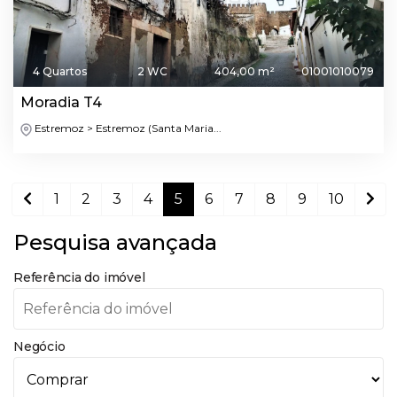
4 Quartos
2 WC
404,00 m²
01001010079
Moradia T4
Estremoz > Estremoz (Santa Maria...
1
2
3
4
5
6
7
8
9
10
Pesquisa avançada
Referência do imóvel
Negócio