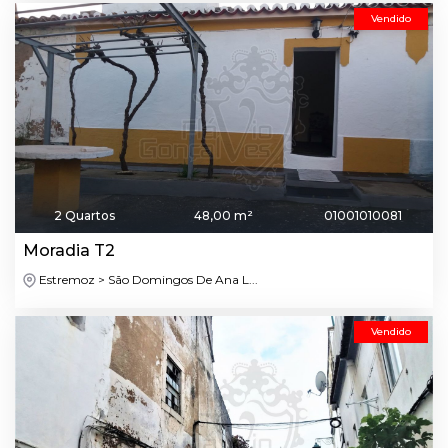
Vendido
2 Quartos
48,00 m²
01001010081
Moradia T2
Estremoz > São Domingos De Ana L...
Vendido