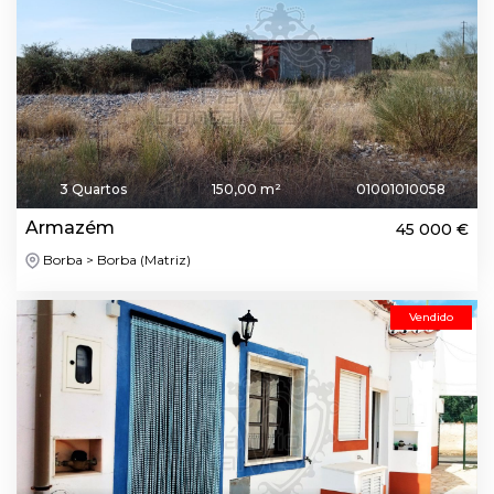
3 Quartos
150,00 m²
01001010058
Armazém
45 000 €
Borba > Borba (Matriz)
Vendido