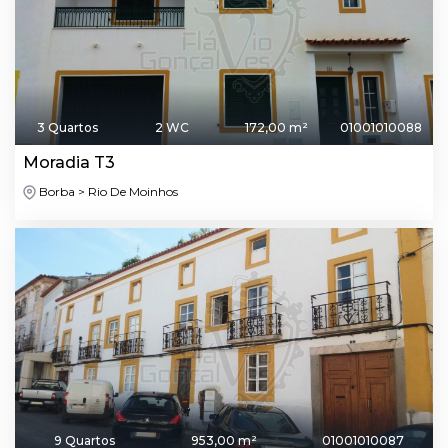
3 Quartos
2 WC
172,00 m²
01001010088
Moradia T3
Borba > Rio De Moinhos
9 Quartos
953,00 m²
01001010087