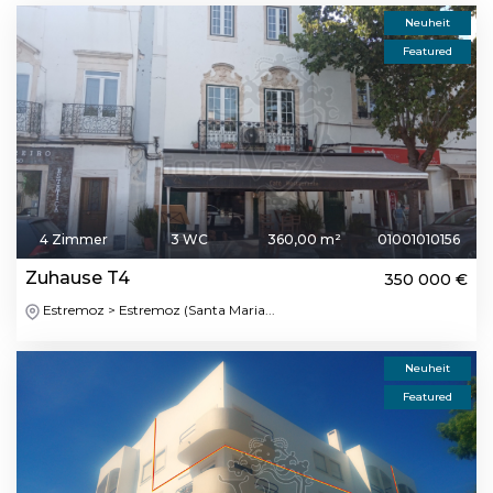
Neuheit
Featured
4 Zimmer
3 WC
360,00 m²
01001010156
Zuhause T4
350 000 €
Estremoz > Estremoz (Santa Maria...
Neuheit
Featured