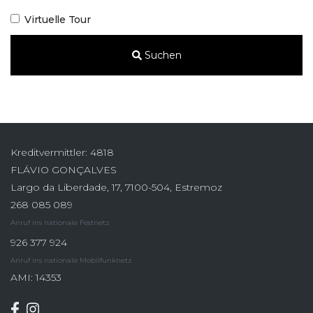
Virtuelle Tour
Suchen
Kreditvermittler: 4818
FLÁVIO GONÇALVES
Largo da Liberdade, 17, 7100-504, Estremoz
268 085 089
Anruf ins nationale Festnetz
926 377 924
Anruf ins nationale Mobilfunknetz
AMI: 14353