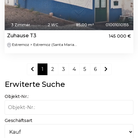
3 Zimmer
2 WC
85,00 m²
01001010155
Zuhause T3
145 000 €
Estremoz > Estremoz (Santa Maria...
1
2
3
4
5
6
Erwiterte Suche
Objekt-Nr.:
Geschäftsart