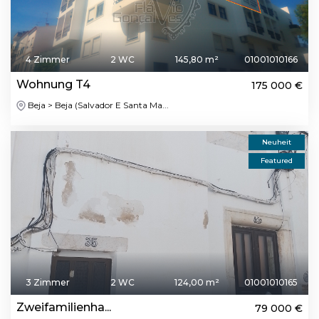
4 Zimmer
2 WC
145,80 m²
01001010166
Wohnung T4
175 000 €
Beja > Beja (Salvador E Santa Ma...
Neuheit
Featured
3 Zimmer
2 WC
124,00 m²
01001010165
Zweifamilienha...
79 000 €