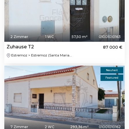
2 Zimmer
1 WC
57,50 m²
01001010163
Zuhause T2
87 000 €
Estremoz > Estremoz (Santa Maria...
Neuheit
Featured
7 Zimmer
2 WC
293,36 m²
01001010162