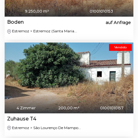
9.250,00 m²
01001010153
Boden
auf Anfrage
Estremoz > Estremoz (Santa Maria...
Vendido
4 Zimmer
200,00 m²
01001010157
Zuhause T4
Estremoz > São Lourenço De Mampo...