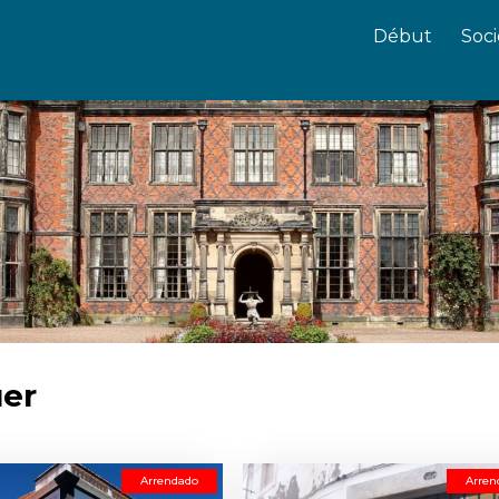
Début
Soci
uer
Arrendado
Arren