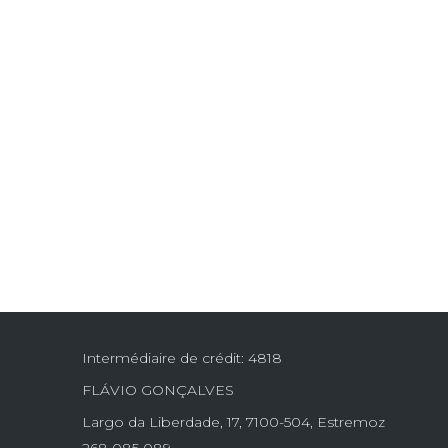
Intermédiaire de crédit: 4818
FLÁVIO GONÇALVES
Largo da Liberdade, 17, 7100-504, Estremoz