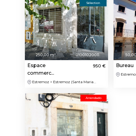
Sélection
250,00 m²
01001020011
50,0
Espace
Bureau
950 €
commerc...
Estremoz
Estremoz > Estremoz (Santa Maria...
Arrendado