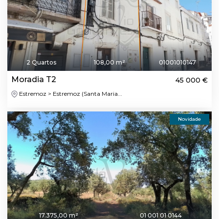
2 Quartos
108,00 m²
01001010147
Moradia T2
45 000 €
Estremoz > Estremoz (Santa Maria...
Novidade
17.375,00 m²
01 001 01 0144