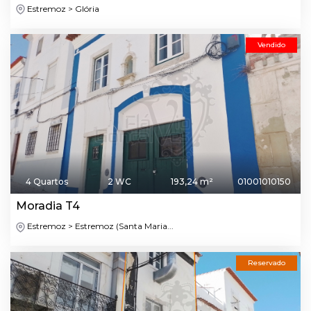
Estremoz > Glória
Vendido
4 Quartos
2 WC
193,24 m²
01001010150
Moradia T4
Estremoz > Estremoz (Santa Maria...
Reservado