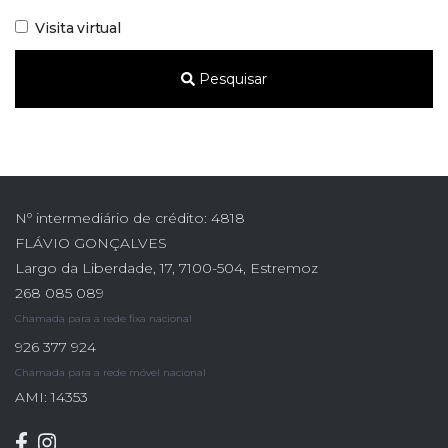
Visita virtual
Pesquisar
Nº intermediário de crédito: 4818
FLÁVIO GONÇALVES
Largo da Liberdade, 17, 7100-504, Estremoz
268 085 089
Chamada para a rede fixa nacional
926 377 924
Chamada para a rede móvel nacional
AMI: 14353