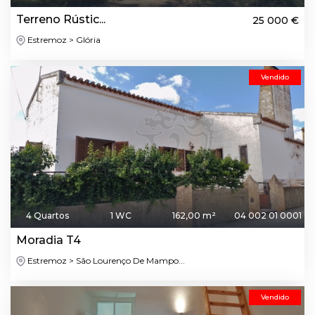
Terreno Rústic...
25 000 €
Estremoz > Glória
Vendido
4 Quartos
1 WC
162,00 m²
04 002 01 0001
Moradia T4
Estremoz > São Lourenço De Mampo...
Vendido