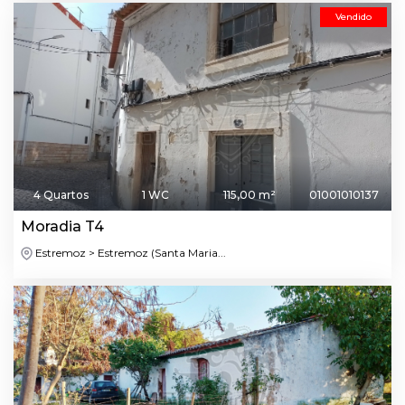
Vendido
4 Quartos
1 WC
115,00 m²
01001010137
Moradia T4
Estremoz > Estremoz (Santa Maria...