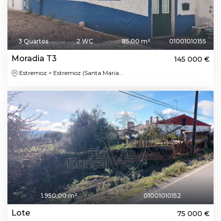
3 Quartos
2 WC
85,00 m²
01001010155
Moradia T3
145 000 €
Estremoz > Estremoz (Santa Maria...
1.950,00 m²
01001010152
Lote
75 000 €