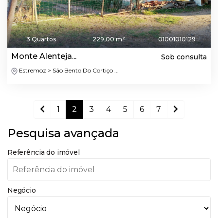
3 Quartos
229,00 m²
01001010129
Monte Alenteja...
Sob consulta
Estremoz > São Bento Do Cortiço ...
1
2
3
4
5
6
7
Pesquisa avançada
Referência do imóvel
Negócio