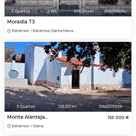
3 Quartos
2 WC
206,00 m²
01001010141
Moradia T3
Estremoz > Estremoz (Santa Maria...
3 Quartos
125,00 m²
01001010139
Monte Alenteja...
155 000 €
Estremoz > Glória